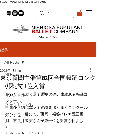
https://www.nishiokafukutani.com/
KYOTO JAPAN
記事
All Posts
2025年4月1日
All Posts
東京新聞主催第82回全国舞踊コンク
ールにて1位入賞
お知らせ
1939年から続く最も歴史の深い由緒ある舞踊コ
コンクール
ンクール。
ファミリーバレエ
全国から約1300人もの参加者が集うコンクール
のバレエ一部にて、西岡・福谷バレエ団正団
スケジュール
員、奈良井琴実さんが第一位を受賞されまし
た。
おめでとうございます。