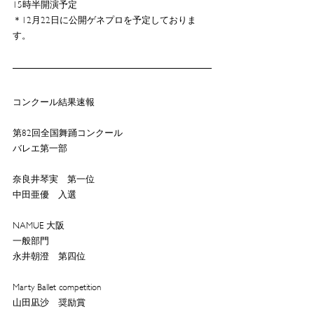
15時半開演予定
＊12月22日に公開ゲネプロを予定しておりま
す。
コンクール結果速報
第82回全国舞踊コンクール
バレエ第一部
奈良井琴実　第一位
中田亜優　入選
NAMUE 大阪
一般部門
永井朝澄　第四位
Marty Ballet competition 
山田凪沙　奨励賞