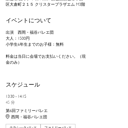
区大倉町２１５ クリスタープラザエム M3階
イベントについて
出演　西岡・福谷バレエ団
大人：1500円
小学生6年生までのお子様：無料
料金は当日に会場でお支払いください。（現
金のみ）
スケジュール
13:30 - 14:15
45 分
第6回ファミリーバレエ
西岡・福谷バレエ団
クラシックバレエ
ファミリーバレエ