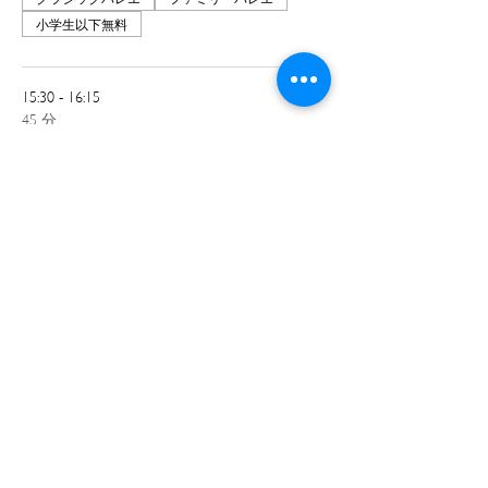
小学生以下無料
15:30 - 16:15
45 分
第6回ファミリーバレエ
西岡・福谷バレエ団
クラシックバレエ
こども無料
ファミリーバレエ
すべて見る
このイベントをシェア