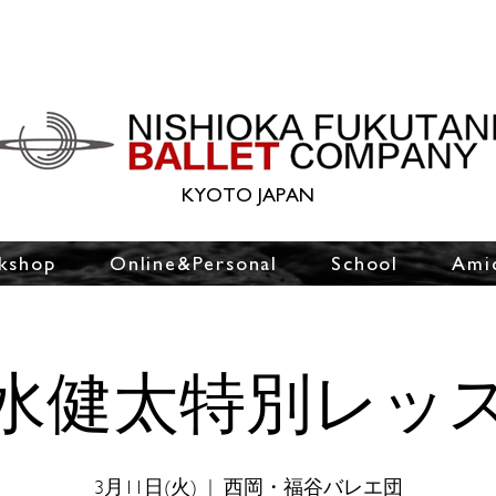
KYOTO JAPAN
kshop
Online&Personal
School
Ami
水健太特別レッ
3月11日(火)
  |  
西岡・福谷バレエ団