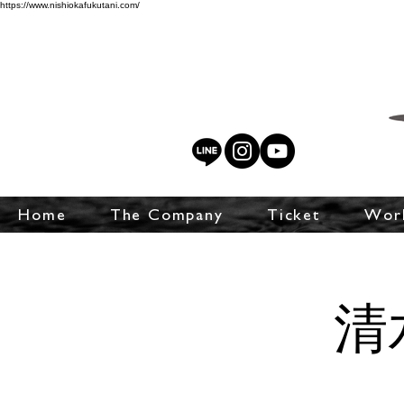
https://www.nishiokafukutani.com/
Home
The Company
Ticket
Wor
清