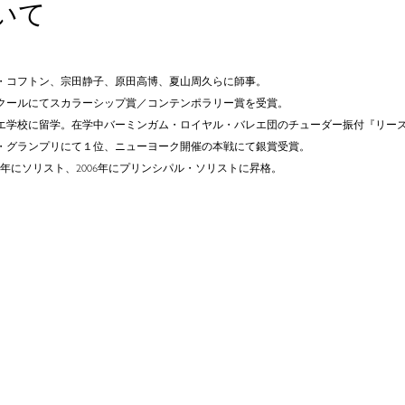
いて
ー・コフトン、宗田静子、原田高博、夏山周久らに師事。
ンクールにてスカラーシップ賞／コンテンポラリー賞を受賞。
・バレエ学校に留学。在学中バーミンガム・ロイヤル・バレエ団のチューダー振付『リー
カ・グランプリにて１位、ニューヨーク開催の本戦にて銀賞受賞。
に入団し、2004年にソリスト、2006年にプリンシパル・ソリストに昇格。