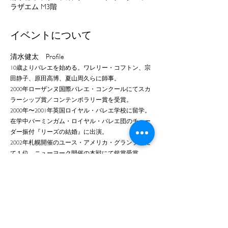
ラザエム M3階
イベントについて
清水健太　Profile
10歳よりバレエを始める。ワレリー・コフトン、宗
田静子、原田高博、夏山周久らに師事。
2000年ローザンヌ国際バレエ・コンクールにてスカ
ラーシップ賞／コンテンポラリー賞を受賞。
2000年〜2001年英国ロイヤル・バレエ学校に留学。
在学中バーミンガム・ロイヤル・バレエ団のチュー
ダー振付『リーズの結婚』に出演。
2002年札幌開催のユース・アメリカ・グランプリに
て１位、ニューヨーク開催の本戦にて銀賞受賞。
2002年Miami City Balletに入団し、2004年にソリス
ト、2006年にプリンシパル・ソリストに昇格。
さらに表示