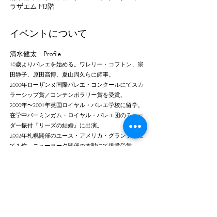
ラザエム M3階
イベントについて
清水健太　Profile
10歳よりバレエを始める。ワレリー・コフトン、宗
田静子、原田高博、夏山周久らに師事。
2000年ローザンヌ国際バレエ・コンクールにてスカ
ラーシップ賞／コンテンポラリー賞を受賞。
2000年〜2001年英国ロイヤル・バレエ学校に留学。
在学中バーミンガム・ロイヤル・バレエ団のチュー
ダー振付『リーズの結婚』に出演。
2002年札幌開催のユース・アメリカ・グランプリに
て１位、ニューヨーク開催の本戦にて銀賞受賞。
2002年Miami City Balletに入団し、2004年にソリス
ト、2006年にプリンシパル・ソリストに昇格。
さらに表示